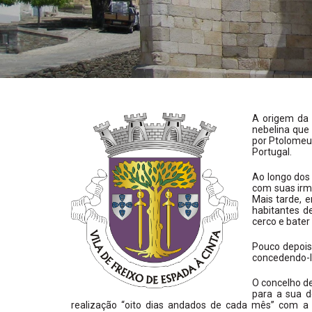
A origem da 
nebelina que
por Ptolomeu
Portugal.
Ao longo dos
com suas irm
Mais tarde, e
habitantes d
cerco e bater
Pouco depois,
concedendo-l
O concelho d
para a sua d
realização “oito dias andados de cada mês” com a