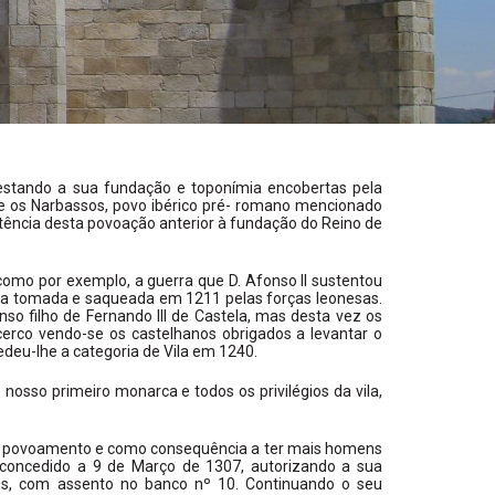
estando a sua fundação e toponímia encobertas pela
ue os Narbassos, povo ibérico pré- romano mencionado
tência desta povoação anterior à fundação do Reino de
omo por exemplo, a guerra que D. Afonso II sustentou
rra tomada e saqueada em 1211 pelas forças leonesas.
nso filho de Fernando III de Castela, mas desta vez os
erco vendo-se os castelhanos obrigados a levantar o
deu-lhe a categoria de Vila em 1240.
nosso primeiro monarca e todos os privilégios da vila,
ior povoamento e como consequência a ter mais homens
oi concedido a 9 de Março de 1307, autorizando a sua
es, com assento no banco nº 10. Continuando o seu