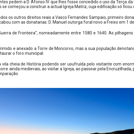
s pedem a D. Afonso IV que lhes fosse concedido o uso da Terça da Ig
e começou a construir a actual Igreja Matriz, cuja edificação só ficou 
dos os outros direitos reais a Vasco Fernandes Sampaio, primeiro dona
acabou com as donatarias. D. Manuel outorga foral novo a Freixo em 1 d
 “Guerra de Fronteira”, nomeadamente entre 1580 e 1640. As pilhagen
primido e anexado a Torre de Moncorvo, mas a sua população denotan
aurar o foro municipal.
vila cheia de História podendo ser usufruída pelo visitante com enor
rre ainda medievais, ao visitar a Igreja, ao passear pela Encruzilhada, 
omparação.