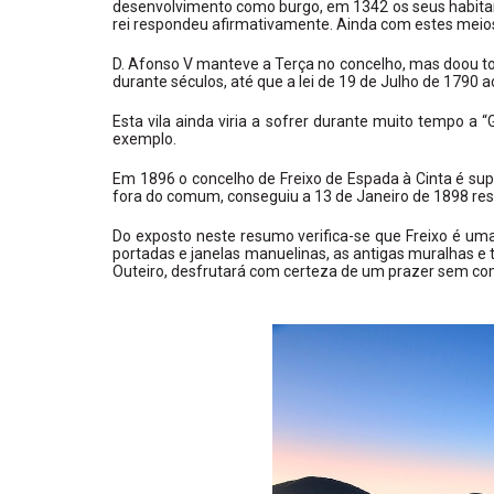
desenvolvimento como burgo, em 1342 os seus habitante
rei respondeu afirmativamente. Ainda com estes meios s
D. Afonso V manteve a Terça no concelho, mas doou to
durante séculos, até que a lei de 19 de Julho de 1790 
Esta vila ainda viria a sofrer durante muito tempo a
exemplo.
Em 1896 o concelho de Freixo de Espada à Cinta é su
fora do comum, conseguiu a 13 de Janeiro de 1898 rest
Do exposto neste resumo verifica-se que Freixo é uma 
portadas e janelas manuelinas, as antigas muralhas e to
Outeiro, desfrutará com certeza de um prazer sem c