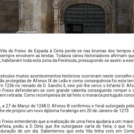
Vila de Freixo de Espada à Cinta perde-se nas brumas dos tempos 
 sempre envolvem as lendas. Todavia vários historiadores afirmam q
, habitavam toda esta zona da Península, pressupondo-se assim a exis
 séculos muitos acontecimentos históricos ocorreram neste concelho c
ãs protegidas de Afonso IX de Leão e como consequência foi esta te
m 1236 no reinado de D. Sancho II, veio pôr-lhe cerco o Infante D. Afo
e Freixo defenderam-se com grande valentia conseguindo romper o c
 em retirada. Como recompensa de tal feito o monarca português conce
 a 27 de Março de 1248 D. Afonso III confirmou o foral outorgado pelo 
he ele próprio um novo diploma foralengo em 20 de Janeiro de 1273.
e Freixo entendendo que a realização de uma feira ajudaria a um ma
efesa, pediu a D. Dinis que lhe outorgasse carta de feira, o que f
 duração de um dia. Salientemos que esta Vila tinha voto em Cort