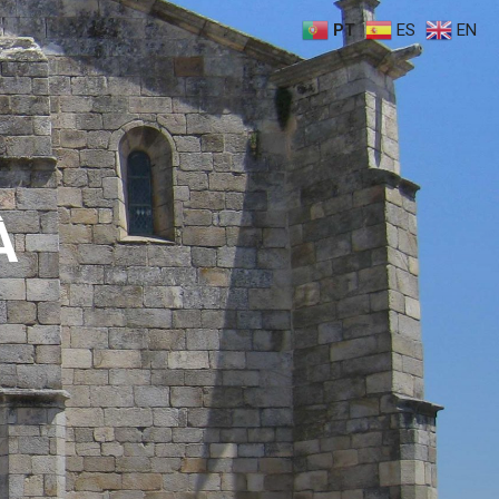
PT
ES
EN
À